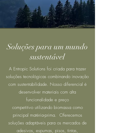
Soluções para um mundo
sustentável
A Entropic Solutions foi criada para trazer
soluções tecnológicas combinando inovação
com sustentabilidade. Nosso diferencial é
desenvolver materiais com alta
funcionalidade e preço
competitivo utilizando biomassa como
principal matéria-prima. Oferecemos
soluções adaptáveis para os mercados de
adesivos, espumas, pisos, tintas,