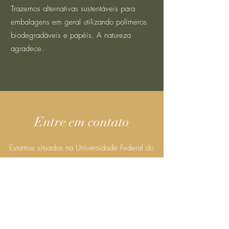
Trazemos alternativas sustentáveis para
embalagens em geral utilizando polímeros
biodegradáveis e papéis. A natureza
agradece.
Entre em contato
Estamos situados na Universidade Federal do
ABC (UFABC)
Avenida dos Estados, 5001
Bloco L - Lab 314
Santa Terezinha - Santo André/SP
CEP:
09210-580