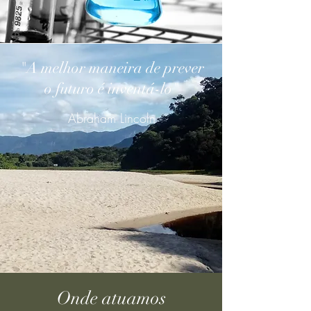
"A melhor maneira de prever
o futuro é inventá-lo"
Abraham Lincoln
Onde atuamos